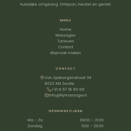
huiselijke omgeving. Ontspan, herstel en geniet.
MENU
Home
Massages
Tarieven
Contact
Afspraak maken
CONTACT
Van Spilbergenstraat 34
8023 XM Zwolle
+31 6 57 18 80 66
info@lilymassage.nl
OPENINGSTIJDEN
Ma – Za
09:00 – 21:00
Zondag
11:00 – 20:00