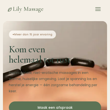
Lily Massage
Meer dan 15 jaar ervaring
✦
Kom even
helemaal tot rust
Professionele, niet-erotische massages in een
warme, huiselijke omgeving. Laat je spanning los en
herstel je energie — één zorgzame behandeling per
keer.
Maak een afspraak