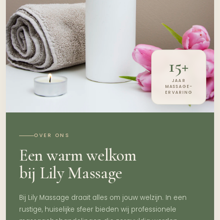
15+
JAAR
MASSAGE-
ERVARING
OVER ONS
Een warm welkom
bij Lily Massage
Bij Lily Massage draait alles om jouw welzijn. In een
rustige, huiselijke sfeer bieden wij professionele