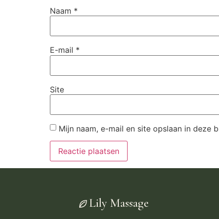
Naam
*
E-mail
*
Site
Mijn naam, e-mail en site opslaan in deze 
Lily Massage